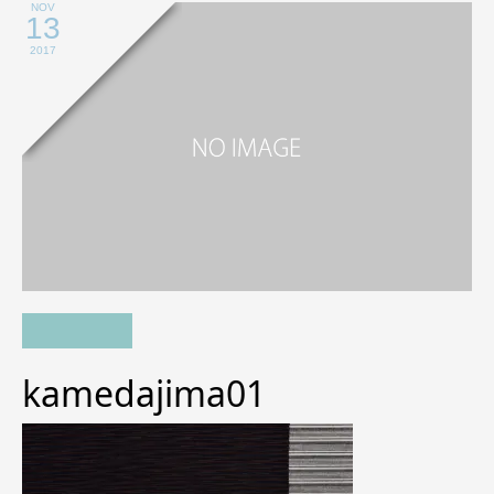
NOV
13
2017
kamedajima01