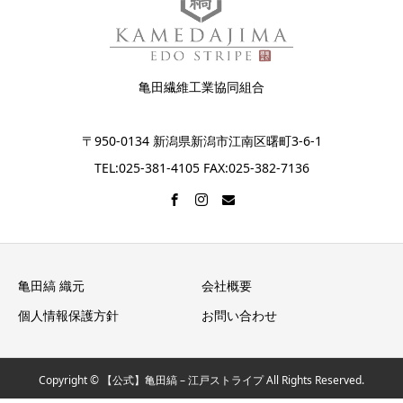
亀田繊維工業協同組合
〒950-0134 新潟県新潟市江南区曙町3-6-1
TEL:025-381-4105 FAX:025-382-7136
亀田縞 織元
会社概要
個人情報保護方針
お問い合わせ
Copyright © 【公式】亀田縞 – 江戸ストライプ All Rights Reserved.
電話をかける
お問い合わせ