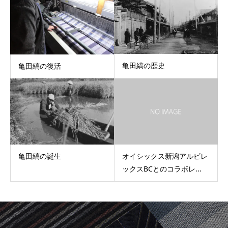
亀田縞の歴史
亀田縞の復活
亀田縞の誕生
オイシックス新潟アルビレ
ックスBCとのコラボレ...