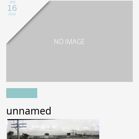
JAN
16
2018
unnamed