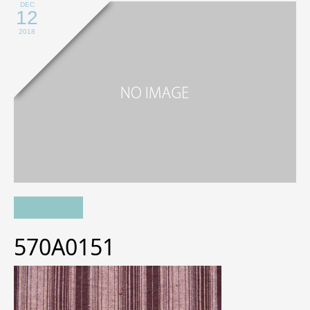
DEC
12
2018
570A0151