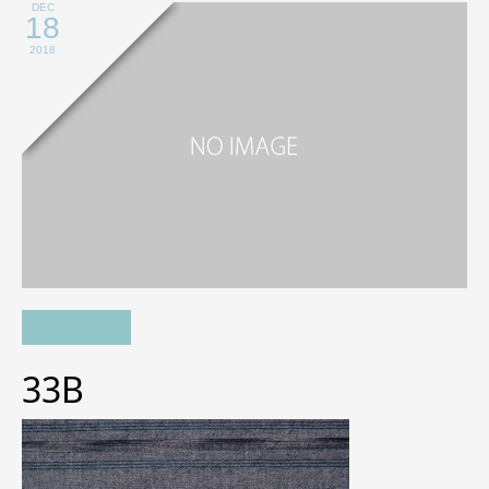
DEC
18
2018
33B