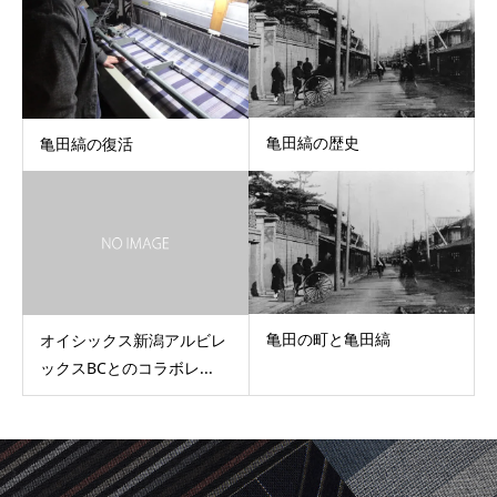
亀田縞の歴史
亀田縞の復活
亀田の町と亀田縞
オイシックス新潟アルビレ
ックスBCとのコラボレ...