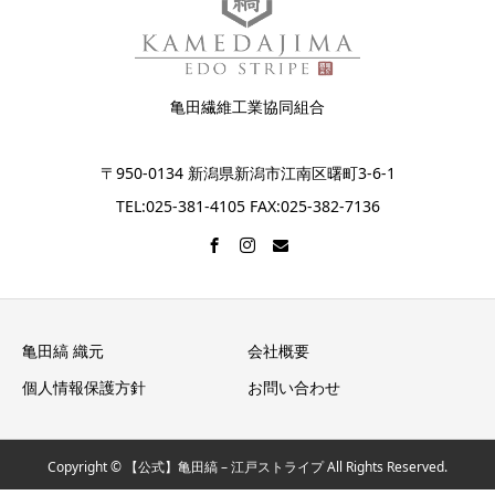
亀田繊維工業協同組合
〒950-0134 新潟県新潟市江南区曙町3-6-1
TEL:025-381-4105 FAX:025-382-7136
亀田縞 織元
会社概要
個人情報保護方針
お問い合わせ
Copyright © 【公式】亀田縞 – 江戸ストライプ All Rights Reserved.
電話をかける
お問い合わせ