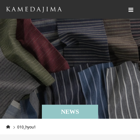
NEWS
010_hyou1