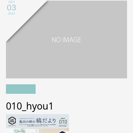
DEC
03
2024
010_hyou1