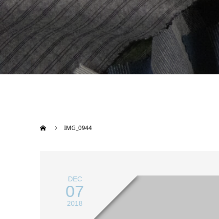
IMG_0944
DEC
07
2018