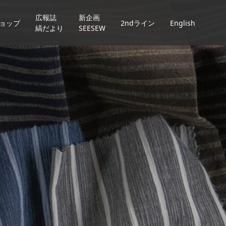
広報誌
新企画
ョップ
2ndライン
English
縞だより
SEESEW