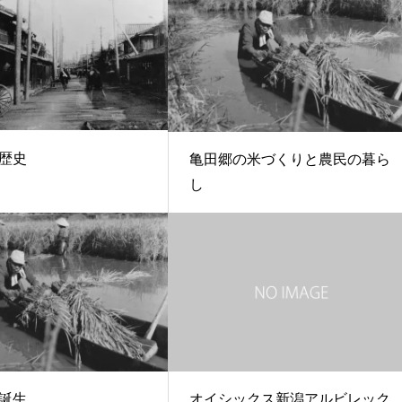
歴史
亀田郷の米づくりと農民の暮ら
し
誕生
オイシックス新潟アルビレック