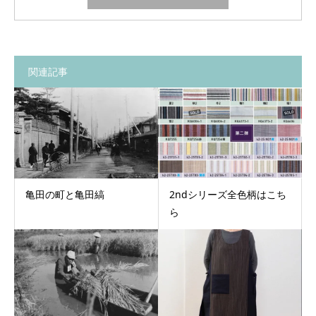
関連記事
亀田の町と亀田縞
2ndシリーズ全色柄はこち
ら