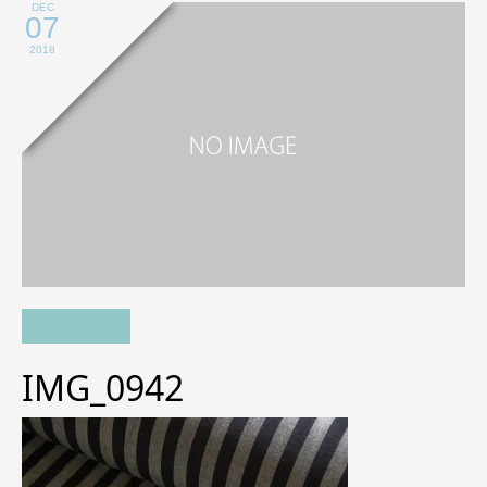
DEC
07
2018
IMG_0942