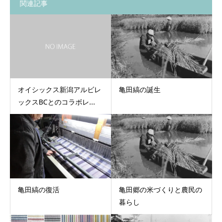
関連記事
オイシックス新潟アルビレ
亀田縞の誕生
ックスBCとのコラボレ...
亀田縞の復活
亀田郷の米づくりと農民の
暮らし