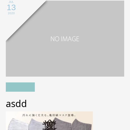
JUL
13
2020
asdd