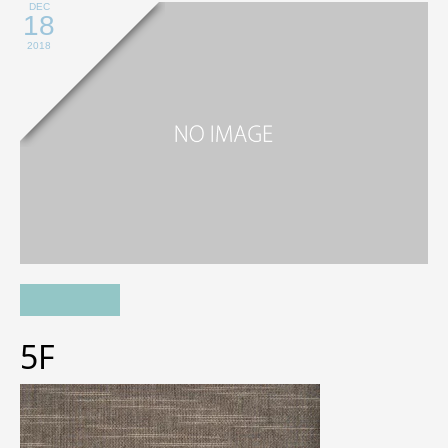
DEC
18
2018
5F