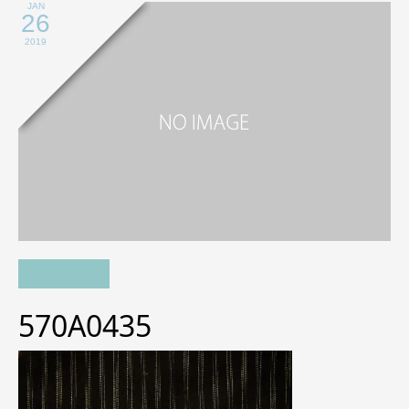
JAN
26
2019
570A0435