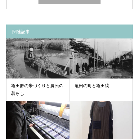
関連記事
亀田の町と亀田縞
亀田郷の米づくりと農民の
暮らし