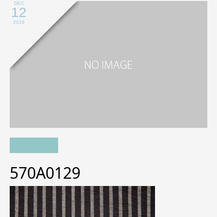
DEC
12
2018
570A0129