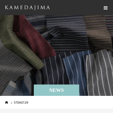
NEWS
570A0129