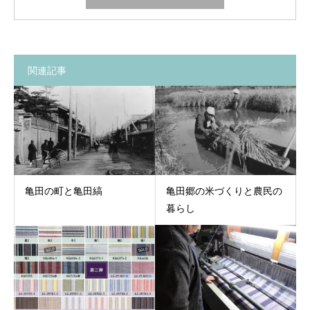
関連記事
亀田の町と亀田縞
亀田郷の米づくりと農民の
暮らし