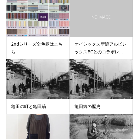
2ndシリーズ全色柄はこち
オイシックス新潟アルビレ
ら
ックスBCとのコラボレ...
亀田の町と亀田縞
亀田縞の歴史