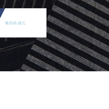
亀田縞 織元