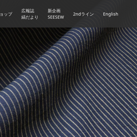
広報誌
新企画
ョップ
2ndライン
English
縞だより
SEESEW